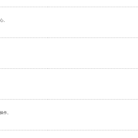
心。
。
悉操作。