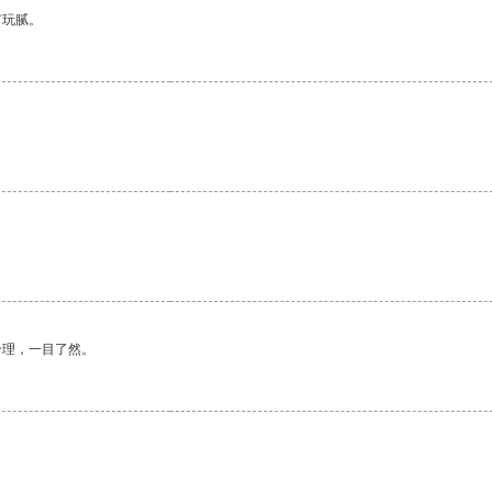
有玩腻。
合理，一目了然。